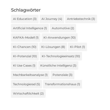
Schlagwörter
AI Education
(3)
AI Journey
(4)
Antriebstechnik
(3)
Artificial Intelligence
(1)
Automotive
(2)
KAFKA-Modell
(1)
KI-Anwendungen
(10)
KI-Chancen
(10)
KI-Lösungen
(8)
KI-Pilot
(1)
KI-Potenzial
(10)
KI-Technologieeinsatz
(10)
KI Use Cases
(1)
Künstliche Intelligenz
(3)
Machbarkeitsanalyse
(1)
Potenziale
(3)
Technologierad
(5)
Transformationshaus
(1)
Wirtschaftlichkeit
(2)