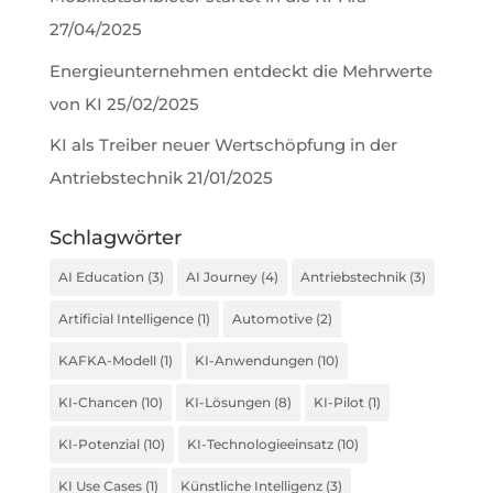
27/04/2025
Energieunternehmen entdeckt die Mehrwerte
von KI
25/02/2025
KI als Treiber neuer Wertschöpfung in der
Antriebstechnik
21/01/2025
Schlagwörter
AI Education
(3)
AI Journey
(4)
Antriebstechnik
(3)
Artificial Intelligence
(1)
Automotive
(2)
KAFKA-Modell
(1)
KI-Anwendungen
(10)
KI-Chancen
(10)
KI-Lösungen
(8)
KI-Pilot
(1)
KI-Potenzial
(10)
KI-Technologieeinsatz
(10)
KI Use Cases
(1)
Künstliche Intelligenz
(3)