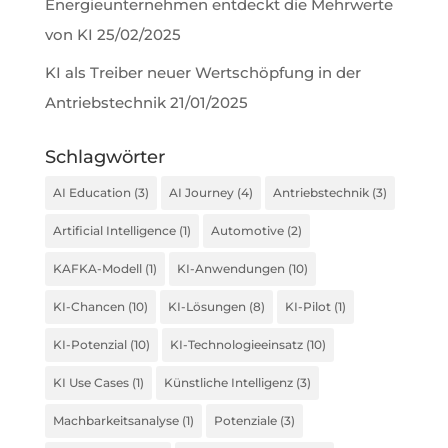
Energieunternehmen entdeckt die Mehrwerte
von KI
25/02/2025
KI als Treiber neuer Wertschöpfung in der
Antriebstechnik
21/01/2025
Schlagwörter
AI Education
(3)
AI Journey
(4)
Antriebstechnik
(3)
Artificial Intelligence
(1)
Automotive
(2)
KAFKA-Modell
(1)
KI-Anwendungen
(10)
KI-Chancen
(10)
KI-Lösungen
(8)
KI-Pilot
(1)
KI-Potenzial
(10)
KI-Technologieeinsatz
(10)
KI Use Cases
(1)
Künstliche Intelligenz
(3)
Machbarkeitsanalyse
(1)
Potenziale
(3)